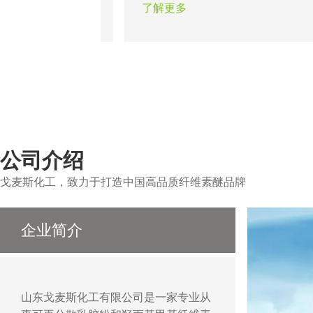
务，从而使墙面达到光滑
题。瓷砖粘结剂的出现在一
了解更多
还可以做出各种造型达到
证了粘结工程的可靠性，合
性的作用。
醚能保证不同类型的瓷砖在
的顺利施工。
公司介绍
戈麦斯化工，致力于打造中国高品质纤维素醚品牌
企业简介
山东戈麦斯化工有限公司是一家专业从