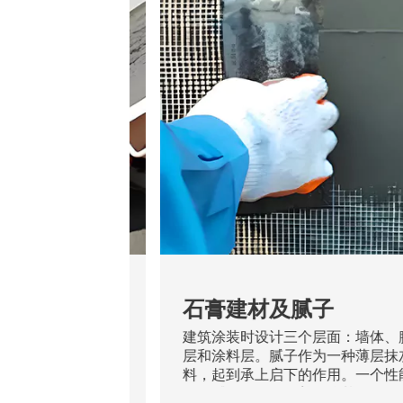
及腻子
瓷砖胶黏剂
计三个层面：墙体、腻子
瓷砖作为目前广泛应用的一
腻子作为一种薄层抹灰材
饰材料，它有不同的形状和
启下的作用。一个性能良
重量和致密度也有差异，而
承担着抵抗基层开裂、涂
耐用的材料粘贴好一直是人