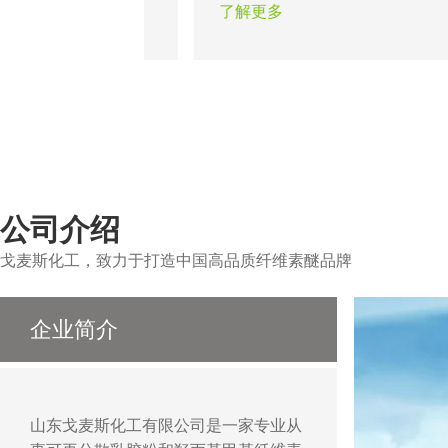
从而使墙面达到光滑
题。瓷砖粘结剂的出现在一定程
了解更多
以做出各种造型达到
证了粘结工程的可靠性，合适的
作用。
醚能保证不同类型的瓷砖在不同
的顺利施工。
公司介绍
戈麦斯化工，致力于打造中国高品质纤维素醚品牌
企业简介
山东戈麦斯化工有限公司是一家专业从