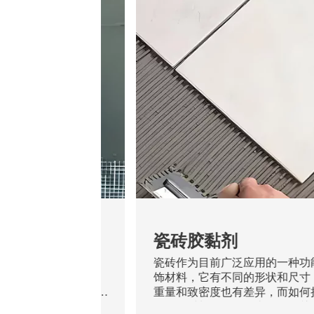
腻子
瓷砖胶黏剂
个层面：墙体、腻子
瓷砖作为目前广泛应用的一种功
作为一种薄层抹灰材
饰材料，它有不同的形状和尺寸
的作用。一个性能良
重量和致密度也有差异，而如何
着抵抗基层开裂、涂
耐用的材料粘贴好一直是人们关