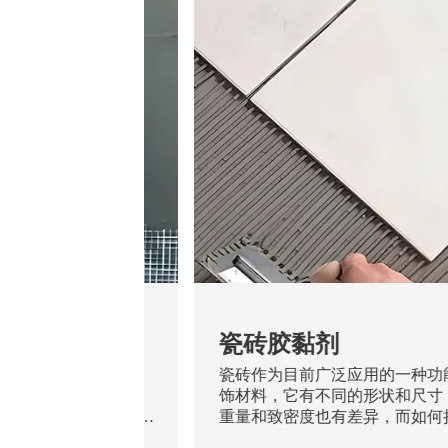
腻子
瓷砖胶黏剂
个层面：墙体、腻子
瓷砖作为目前广泛应用的一种功
作为一种薄层抹灰材
饰材料，它有不同的形状和尺寸
的作用。一个性能良
重量和致密度也有差异，而如何
着抵抗基层开裂、涂
耐用的材料粘贴好一直是人们关