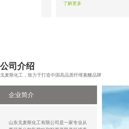
从而使墙面达到光滑
题。瓷砖粘结剂的出现在一定程
了解更多
以做出各种造型达到
证了粘结工程的可靠性，合适的
作用。
醚能保证不同类型的瓷砖在不同
的顺利施工。
公司介绍
戈麦斯化工，致力于打造中国高品质纤维素醚品牌
企业简介
山东戈麦斯化工有限公司是一家专业从