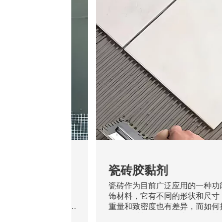
腻子
瓷砖胶黏剂
个层面：墙体、腻子
瓷砖作为目前广泛应用的一种功
作为一种薄层抹灰材
饰材料，它有不同的形状和尺寸
的作用。一个性能良
重量和致密度也有差异，而如何
着抵抗基层开裂、涂
耐用的材料粘贴好一直是人们关