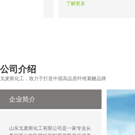
从而使墙面达到光滑
题。瓷砖粘结剂的出现在一定程
了解更多
以做出各种造型达到
证了粘结工程的可靠性，合适的
作用。
醚能保证不同类型的瓷砖在不同
的顺利施工。
公司介绍
戈麦斯化工，致力于打造中国高品质纤维素醚品牌
企业简介
山东戈麦斯化工有限公司是一家专业从