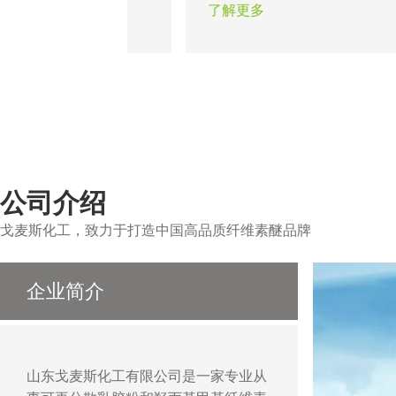
的出现在一定程度上保
时间、易于找平；在机械化施
了解更多
可靠性，合适的纤维素
天，砂浆还应具有良好的泵送
型的瓷砖在不同基面上
砂浆分层、堵管的可能。
公司介绍
戈麦斯化工，致力于打造中国高品质纤维素醚品牌
企业简介
山东戈麦斯化工有限公司是一家专业从