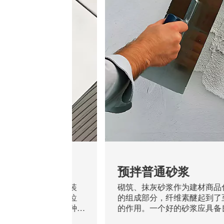
剂
预拌普通砂浆
泛应用的一种功能性装
砌筑、抹灰砂浆作为建材商品
同的形状和尺寸，单位
的组成部分，纤维素醚起到了
有差异，而如何把这种
的作用。一个好的砂浆应具备
好一直是人们关注的问
易性、涂抹滑爽不粘刀、足够