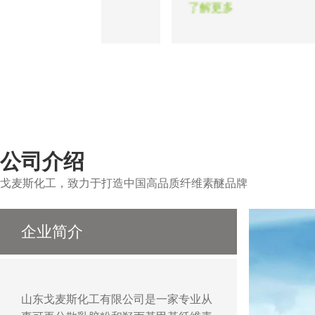
从而使墙面达到光滑
题。瓷砖粘结剂的出现在一定程
了解更多
以做出各种造型达到
证了粘结工程的可靠性，合适的
作用。
醚能保证不同类型的瓷砖在不同
的顺利施工。
公司介绍
戈麦斯化工，致力于打造中国高品质纤维素醚品牌
企业简介
山东戈麦斯化工有限公司是一家专业从