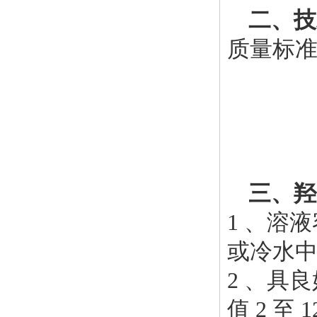
二、
技
质量标准：Q
三、羟
1 、溶
或冷水
2 、具
值 2 