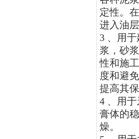
定性。
进入油
3 、用
浆，砂
性和施
度和避
提高其
4 、用
膏体的
燥。