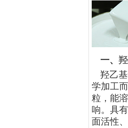
一、
羟
羟乙基
学加工
粒，能溶
响。具
面活性