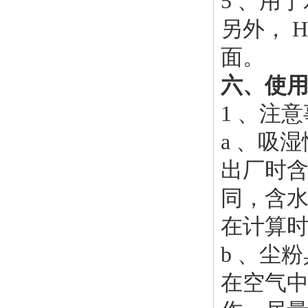
5 、用
另外， 
面。
六、使用
1 、注
a 、吸
出厂时含
同，含
在计算
b 、尘
在空气