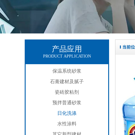
产品应用
当前位
PRODUCT APPLICATION
保温系统砂浆
石膏建材及腻子
瓷砖胶粘剂
预拌普通砂浆
日化洗涤
水性涂料
其它新型建材