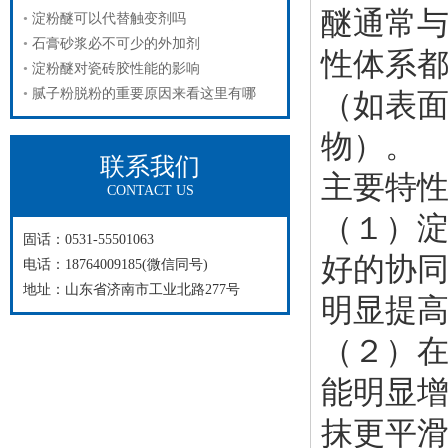
醚通常
淀粉醚可以代替触变剂吗
石膏砂浆必不可少的外加剂
性体系
淀粉醚对瓷砖胶性能的影响
腻子粉脱粉的重要原因来看这里有哪
（如表面
物）。
联系我们
主要特
CONTACT US
（１）
固话：0531-55501063
好的协
电话：18764009185(微信同号)
地址：山东省济南市工业北路277号
明显提
（２）
能明显
抹更平