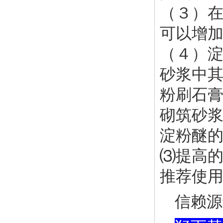
（３）
可以增
（４）
砂浆中
粉刷石
砌筑砂
淀粉醚
⑶提高
推荐使用
信赖源