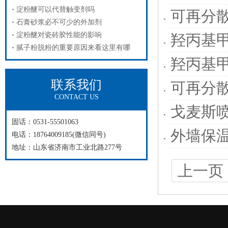
淀粉醚可以代替触变剂吗
可再分
石膏砂浆必不可少的外加剂
淀粉醚对瓷砖胶性能的影响
羟丙基
腻子粉脱粉的重要原因来看这里有哪
羟丙基
联系我们
可再分
CONTACT US
戈麦斯
固话：0531-55501063
外墙保
电话：18764009185(微信同号)
地址：山东省济南市工业北路277号
上一页